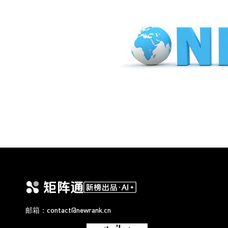
邮箱：contact@newrank.cn