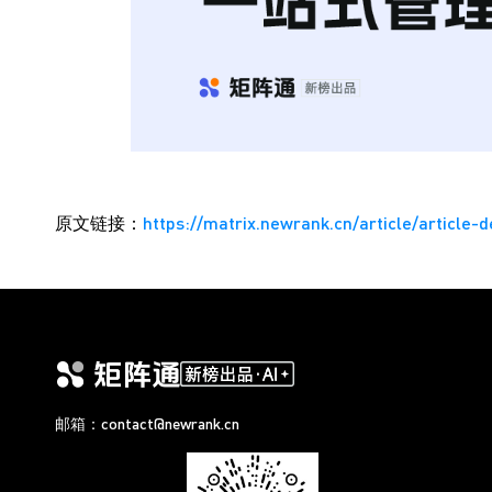
原文链接：
https://matrix.newrank.cn/article/article
邮箱：contact@newrank.cn