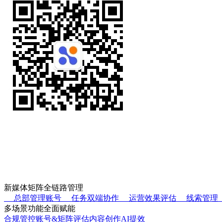
服务号
手机端
新媒体矩阵全链路管理
01
总部管理账号
02
任务双端协作
03
运营效果评估
04
线索管理
0
多场景功能全面赋能
合规管控
账号&矩阵评估
内容创作
AI提效