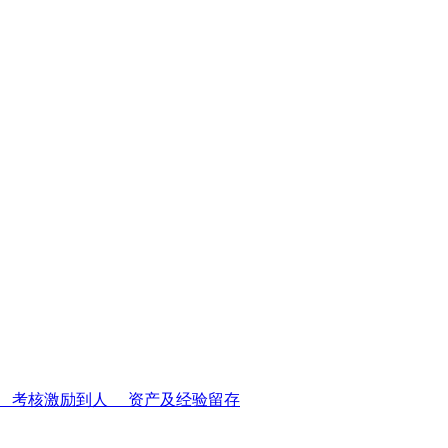
5
考核激励到人
06
资产及经验留存